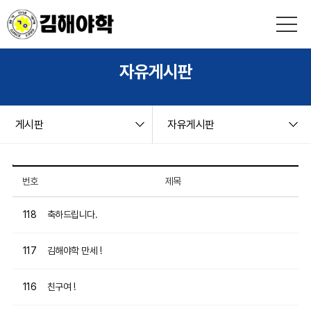
본문 바로가기
string(9) "board.php" string(9) "freeboard" NULL
자유게시판
게시판
자유게시판
자유게시판 목록
번호
제목
축하드립니다.
118
김해야학 만세 !
117
친구여 !
116