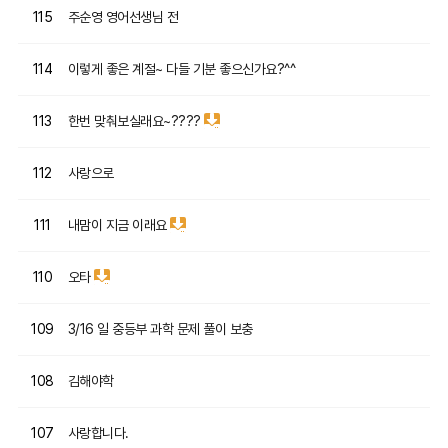
주순영 영어선생님 전
115
이렇게 좋은 계절~ 다들 기분 좋으신가요?^^
114
한번 맞춰보실래요~????
113
사랑으로
112
내맘이 지금 이래요
111
오타
110
3/16 일 중등부 과학 문제 풀이 보충
109
김해야학
108
사랑합니다.
107