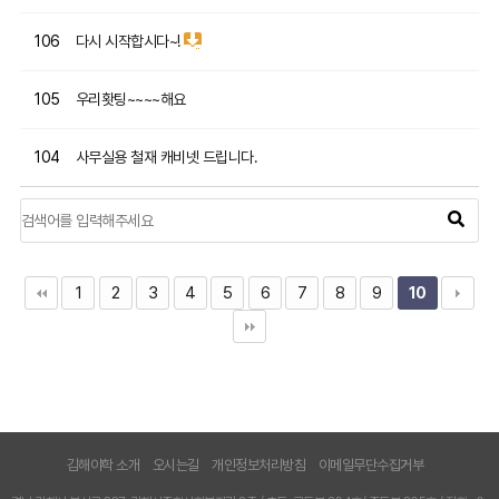
다시 시작합시다~!
106
우리홧팅~~~~해요
105
사무실용 철재 캐비넷 드립니다.
104
1
2
3
4
5
6
7
8
9
10
김해야학 소개
오시는길
개인정보처리방침
이메일무단수집거부