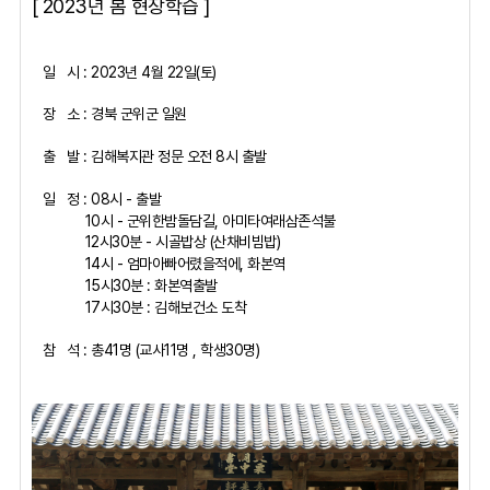
[ 2023년 봄 현장학습 ]
일 시 : 2023년 4월 22일(토)
장 소 : 경북 군위군 일원
출 발 : 김해복지관 정문 오전 8시 출발
일 정 : 08시 - 출발
10시 - 군위한밤돌담길, 아미타여래삼존석불
12시30분 - 시골밥상 (산채비빔밥)
14시 - 엄마아빠어렸을적에, 화본역
15시30분 : 화본역출발
17시30분 : 김해보건소 도착
참 석 : 총41명 (교사11명 , 학생30명)