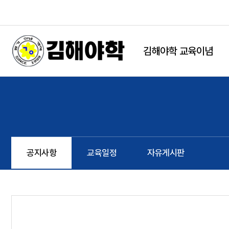
본문 바로가기
string(9) "board.php" string(6) "notice" NULL
김해야학 교육이념
공지사항
교육일정
자유게시판