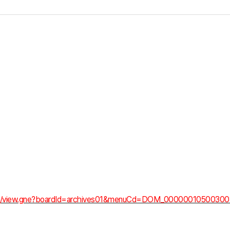
oard/view.gne?boardId=archives01&menuCd=DOM_0000001050030