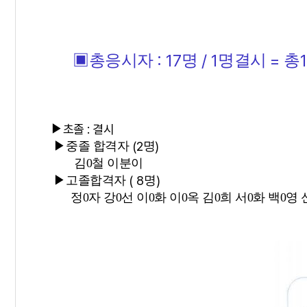
: 17
/ 1
=
▣
총응시자
명
명결시
총
▶
초졸 : 결시
▶
중졸 합격자
(2
명
)
김0철 이분이
▶
고졸합격자
( 8
명
)
정0자 강0선 이0화 이0옥 김0희 서0화
백0영 