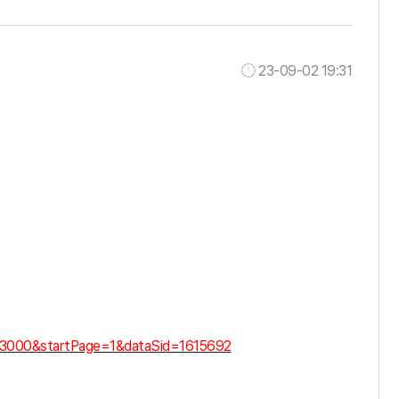
23-09-02 19:31
03000&startPage=1&dataSid=1615692