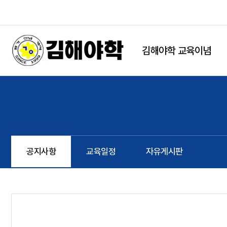
본문 바로가기
string(9) "board.php" string(6) "notice" NULL
김해야학 교육이념
공지사항
교육일정
자유게시판