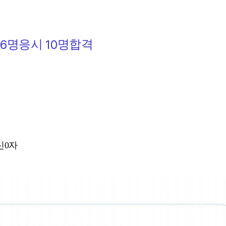
16
10
명응시
명합격
신0자