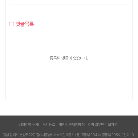
댓글목록
등록된 댓글이 없습니다.
김해야학 소개
오시는길
개인정보처리방침
이메일무단수집거부
경남 김해시 분성로 227, 김해시종합사회복지관 3층 / 초등, 고등부 304호/ 중등부 305호 / 전화 : 0