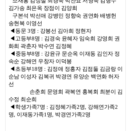
조재홍 김성철 최경숙 박찬효 서영숙 김형수
김가송 최은옥 장점이 김양희
구본석 박선애 강병민 정향숙 권연화 배병헌
송현복 이영선
◀
동문
3
명
:
강봉선 김아희 정현자
◀
고등부
8
명
:
김경숙 윤혜자 임숙희 강영희 권
화희 곽춘자 박수연 김정혜
◀
중등부
8
명
:
강윤규 문순옥 이재동 김인자 정
속순 강해연 우창자 이덕봉
◀
초등부
18
명
:
김정애 정홍자 김점둘 김금랑 이
순남 이성자 김복귀 박경연 유양순 백연화 허자
선
손춘희 문영희 곽복연 홍복회 최분이 김
수정 최순희
◀
학생가족
7
명
:
김정혜가족
2
명
,
강해연가족
2
명
,
이재동가족
1
명
,
박경연가족
2
명