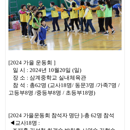
[2024 가을 운동회 ]
일 시 : 2024년 10월20일 (일)
장 소 : 삼계중학교 실내체육관
참 석 : 총62명 (교사18명/ 동문3명 /가족7명 /
고등부8명 /중등부8명 / 초등부18명)
[2024
가을운동회 참석자 명단
]-
총
62
명 참석
◀
교사
18
명
: