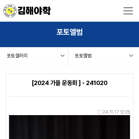
본문 바로가기
string(9) "board.php" string(12) "photogallery" NULL
포토앨범
포토갤러리
포토앨범
[2024 가을 운동회 ] - 241020
24-11-17 12:26