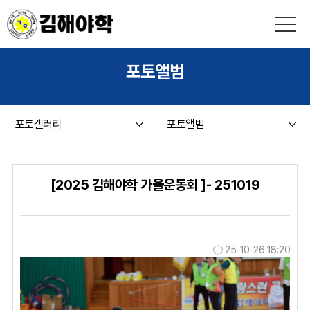
본문 바로가기
string(9) "board.php" string(12) "photogallery" NULL
포토앨범
포토갤러리
포토앨범
[2025 김해야학 가을운동회 ]- 251019
25-10-26 18:20